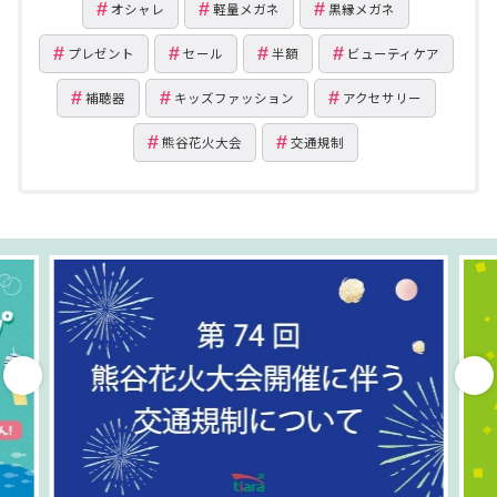
オシャレ
軽量メガネ
黒縁メガネ
プレゼント
セール
半額
ビューティケア
補聴器
キッズファッション
アクセサリー
熊谷花火大会
交通規制