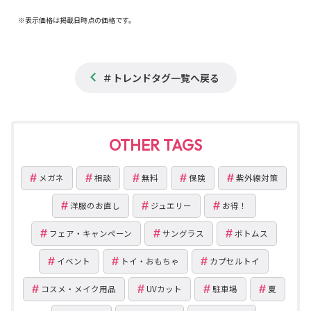
※表示価格は掲載日時点の価格です。
＃トレンドタグ一覧へ戻る
OTHER TAGS
メガネ
相談
無料
保険
紫外線対策
洋服のお直し
ジュエリー
お得！
フェア・キャンペーン
サングラス
ボトムス
イベント
トイ・おもちゃ
カプセルトイ
コスメ・メイク用品
UVカット
駐車場
夏