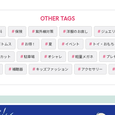
OTHER TAGS
料
保険
紫外線対策
洋服のお直し
ジュエ
ボトムス
お得！
夏
イベント
トイ・おもち
Vカット
駐車場
オシャレ
軽量メガネ
プレ
補聴器
キッズファッション
アクセサリー