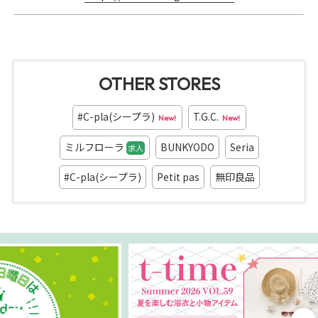
OTHER STORES
#C-pla(シープラ)
T.G.C.
New!
New!
ミルフローラ
BUNKYODO
Seria
求人
#C-pla(シープラ)
Petit pas
無印良品